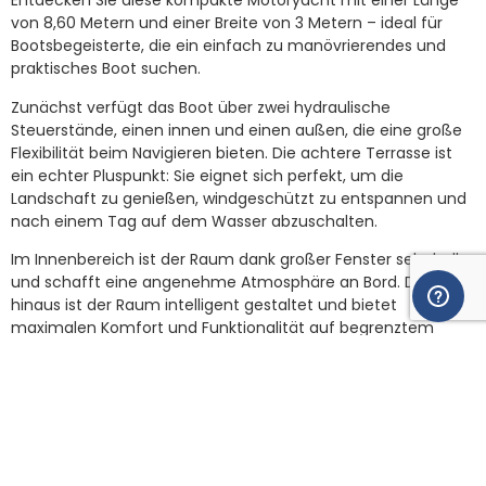
Entdecken Sie diese kompakte Motoryacht mit einer Länge
von 8,60 Metern und einer Breite von 3 Metern – ideal für
Bootsbegeisterte, die ein einfach zu manövrierendes und
praktisches Boot suchen.
Zunächst verfügt das Boot über zwei hydraulische
Steuerstände, einen innen und einen außen, die eine große
Flexibilität beim Navigieren bieten. Die achtere Terrasse ist
ein echter Pluspunkt: Sie eignet sich perfekt, um die
Landschaft zu genießen, windgeschützt zu entspannen und
nach einem Tag auf dem Wasser abzuschalten.
Im Innenbereich ist der Raum dank großer Fenster sehr hell
und schafft eine angenehme Atmosphäre an Bord. Darüber
hinaus ist der Raum intelligent gestaltet und bietet
maximalen Komfort und Funktionalität auf begrenztem
Raum. Diese 8-Meter-Motoryacht verfügt über eine Kabine
mit einem Doppelbett sowie eine umwandelbare Dinette, die
bis zu drei Schlafplätze ermöglicht.
Zur Ausstattung gehören eine UKW-Funkanlage (VHF) und
ein Ruderlageanzeiger, die das Navigieren erleichtern.