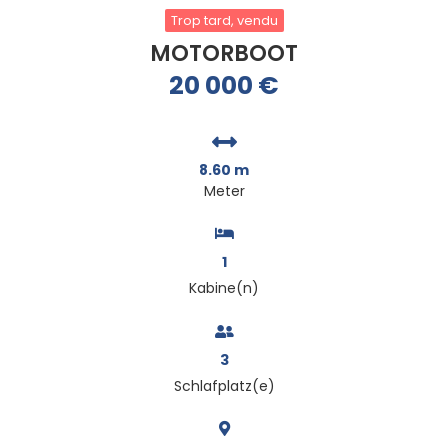
Trop tard, vendu
MOTORBOOT
20 000
€
8.60 m
Meter
1
Kabine(n)
3
Schlafplatz(e)