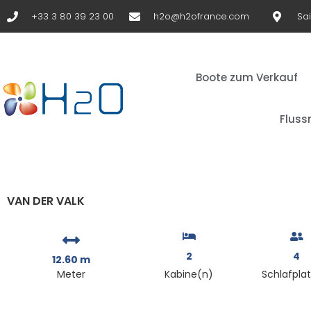
+33 3 80 39 23 00
h2o@h2ofrance.com
Sa
Boote zum Verkauf
Fluss
VAN DER VALK
2
4
12.60 m
Meter
Kabine(n)
Schlafpla