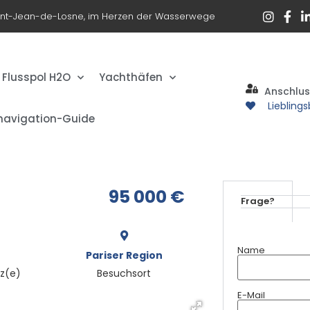
int-Jean-de-Losne, im Herzen der Wasserwege
Flusspol H2O
Yachthäfen
Anschlu
Liebling
navigation-Guide
95 000
€
Frage?
Name
Pariser Region
tz(e)
Besuchsort
E-Mail