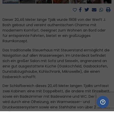
Dieser 20,46 Meter lange Tjalk wurde 1908 von der Werft J.
Bosh gebaut und vereint authentischen Charme mit
modernem Komfort. Geeignet zum Wohnen an Bord oder
für entspannte Fahrten, bietet er ein großzügiges
Raumkonzept.
Das traditionelle Steuerhaus mit Steuerstand ermöglicht die
Navigation auf allen Wasserwegen. Im Unterdeck befindet
sich ein großer Salon mit Sofa und Sesseln, angrenzend an
eine gut ausgestattete Küche (Gaskochfeld, Gasbackofen,
Dunstabzugshaube, Kühlschrank, Mikrowelle), die einen
Essbereich schafft.
Der Schlafbereich dieses 20,46 Meter langen Tjalks umfasst
zwei Kabinen: eine mit Doppelbett, die andere mit Einzelbett,
sowie ein Badezimmer mit Badewanne und WC. Der Komfort
wird durch eine Ölheizung, ein Warmwasser- und
Druckwassersystem sowie eine Stehhöhe von über 2 Metern
ergänzt.