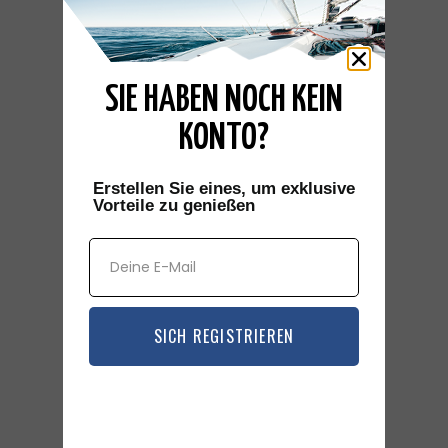
Reduzierter Preis
TJALK 20m
70 000
€
SIE HABEN NOCH KEIN
KONTO?
20.46 m
Erstellen Sie eines, um exklusive
Meter
Vorteile zu genießen
2
Kabine(n)
SICH REGISTRIEREN
3
Schlafplatz(e)