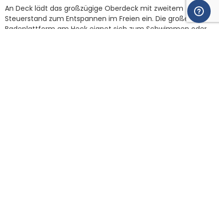
An Deck lädt das großzügige Oberdeck mit zweitem
Steuerstand zum Entspannen im Freien ein. Die große
Badeplattform am Heck eignet sich zum Schwimmen oder
Sonnenbaden.
Eine E-Mail senden
Alexandre anrufen