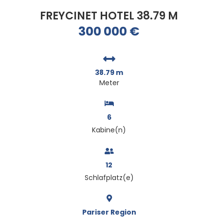
FREYCINET HOTEL 38.79 M
300 000
€
38.79 m
Meter
6
Kabine(n)
12
Schlafplatz(e)
Pariser Region