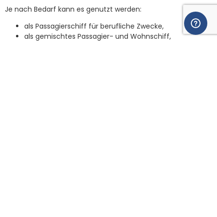
Je nach Bedarf kann es genutzt werden:
als Passagierschiff für berufliche Zwecke,
als gemischtes Passagier- und Wohnschiff,
oder als Freizeitboot.
Dank seiner Autonomie kann es mehrere Tage außerhalb
des Hafens bleiben. Damit eignet es sich für Wanderprojekte,
Künstlerresidenzen, Workshops an Bord oder längere
Aufenthalte auf dem Wasser.
Dieses Boot ist ein vielseitiges und bereits ausgestattetes
Werkzeug für ein mobiles Projekt.
Allgemeines
Komfort
Technik
Brücke und Außenseite
Tank