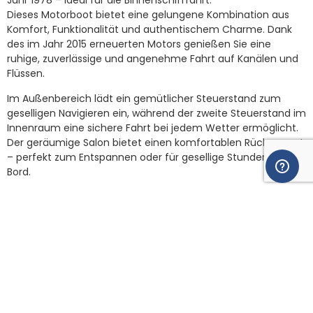
Jahr 1978 – ideal für die Binnenschifffahrt.
Dieses Motorboot bietet eine gelungene Kombination aus
Komfort, Funktionalität und authentischem Charme. Dank
des im Jahr 2015 erneuerten Motors genießen Sie eine
ruhige, zuverlässige und angenehme Fahrt auf Kanälen und
Flüssen.
Im Außenbereich lädt ein gemütlicher Steuerstand zum
geselligen Navigieren ein, während der zweite Steuerstand im
Innenraum eine sichere Fahrt bei jedem Wetter ermöglicht.
Der geräumige Salon bietet einen komfortablen Rückzugsort
– perfekt zum Entspannen oder für gesellige Stunden an
Bord.
Die Küche ist funktional ausgestattet mit Gaskocher und
Kühlschrank und ermöglicht eine autarke Verpflegung. Für
die Nacht steht eine gemütliche Doppelkabine zur
Verfügung, während die umbaubare Dinette eine zusätzliche
Schlafmöglichkeit für Gäste bietet. Ein Einzelbett im
Vorschiff und ein Badezimmer runden das durchdachte
Raumkonzept ab.
Ob für Wochenendtouren oder als dauerhaftes Zuhause an