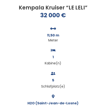
Kempala Kruiser “LE LELI”
32 000
€
11,50 m
Meter
1
Kabine(n)
5
Schlafplatz(e)
H2O (Saint-Jean-de-Losne)