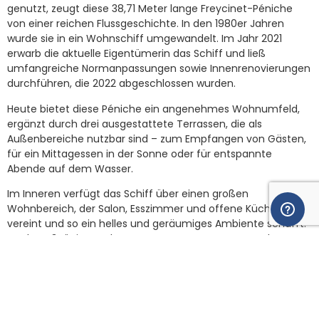
genutzt, zeugt diese 38,71 Meter lange Freycinet-Péniche
von einer reichen Flussgeschichte. In den 1980er Jahren
wurde sie in ein Wohnschiff umgewandelt. Im Jahr 2021
erwarb die aktuelle Eigentümerin das Schiff und ließ
umfangreiche Normanpassungen sowie Innenrenovierungen
durchführen, die 2022 abgeschlossen wurden.
Heute bietet diese Péniche ein angenehmes Wohnumfeld,
ergänzt durch drei ausgestattete Terrassen, die als
Außenbereiche nutzbar sind – zum Empfangen von Gästen,
für ein Mittagessen in der Sonne oder für entspannte
Abende auf dem Wasser.
Im Inneren verfügt das Schiff über einen großen
Wohnbereich, der Salon, Esszimmer und offene Küche
vereint und so ein helles und geräumiges Ambiente schafft.
Dank großzügiger Volumen, guter Raumnutzung und
natürlichem Licht entsteht eine warme Atmosphäre.
Die voll ausgestattete Küche ist funktional gestaltet und
ermöglicht das Kochen, während man im Zentrum des
Wohnbereichs bleibt.